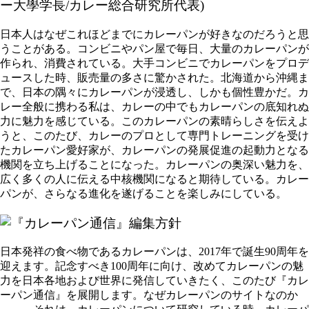
日本人はなぜこれほどまでにカレーパンが好きなのだろうと思
うことがある。コンビニやパン屋で毎日、大量のカレーパンが
作られ、消費されている。大手コンビニでカレーパンをプロデ
ュースした時、販売量の多さに驚かされた。北海道から沖縄ま
で、日本の隅々にカレーパンが浸透し、しかも個性豊かだ。カ
レー全般に携わる私は、カレーの中でもカレーパンの底知れぬ
力に魅力を感じている。このカレーパンの素晴らしさを伝えよ
うと、このたび、カレーのプロとして専門トレーニングを受け
たカレーパン愛好家が、カレーパンの発展促進の起動力となる
機関を立ち上げることになった。カレーパンの奥深い魅力を、
広く多くの人に伝える中核機関になると期待している。カレー
パンが、さらなる進化を遂げることを楽しみにしている。
日本発祥の食べ物であるカレーパンは、2017年で誕生90周年を
迎えます。記念すべき100周年に向け、改めてカレーパンの魅
力を日本各地および世界に発信していきたく、このたび『カレ
ーパン通信』を展開します。なぜカレーパンのサイトなのか