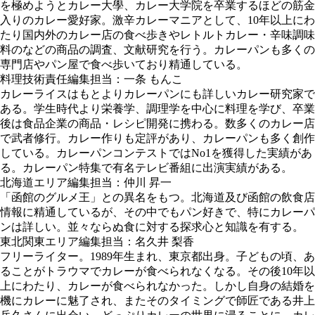
を極めようとカレー大學、カレー大学院を卒業するほどの筋金
入りのカレー愛好家。激辛カレーマニアとして、10年以上にわ
たり国内外のカレー店の食べ歩きやレトルトカレー・辛味調味
料のなどの商品の調査、文献研究を行う。カレーパンも多くの
専門店やパン屋で食べ歩いており精通している。
料理技術責任編集担当：一条 もんこ
カレーライスはもとよりカレーパンにも詳しいカレー研究家で
ある。学生時代より栄養学、調理学を中心に料理を学び、卒業
後は食品企業の商品・レシピ開発に携わる。数多くのカレー店
で武者修行。カレー作りも定評があり、カレーパンも多く創作
している。カレーパンコンテストではNo1を獲得した実績があ
る。カレーパン特集で有名テレビ番組に出演実績がある。
北海道エリア編集担当：仲川 昇一
「函館のグルメ王」との異名をもつ。北海道及び函館の飲食店
情報に精通しているが、その中でもパン好きで、特にカレーパ
ンは詳しい。並々ならぬ食に対する探求心と知識を有する。
東北関東エリア編集担当：名久井 梨香
フリーライター。1989年生まれ、東京都出身。子どもの頃、あ
ることがトラウマでカレーが食べられなくなる。その後10年以
上にわたり、カレーが食べられなかった。しかし自身の結婚を
機にカレーに魅了され、またそのタイミングで師匠である井上