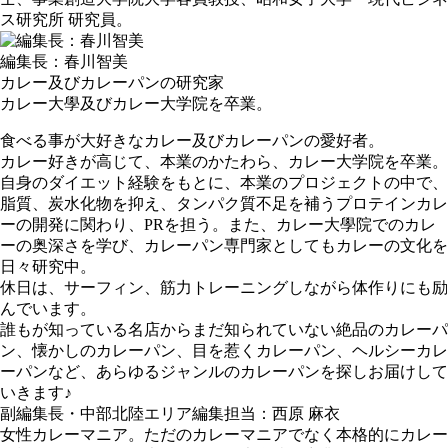
ス研究所 研究員。
編集長：春川智美
カレー及びカレーパンの研究家
カレー大學及びカレー大学院を卒業。
食べる事が大好きなカレー及びカレーパンの愛好者。
カレー好きが高じて、本業のかたわら、カレー大学院を卒業。
自身のダイエット経験をもとに、本業のプロジェクトの中で、
脂質、炭水化物を抑え、タンパク質不足を補うプロテインカレ
ーの開発に関わり、PRを担う。また、カレー大學院でのカレ
ーの奥深さを学び、カレーパン専門家としてもカレーの文化を
日々研究中。
休日は、サーフィン、筋力トレーニングしながら体作りにも励
んでいます。
誰もが知っている名店からまだ知られていない絶品のカレーパ
ン、懐かしのカレーパン、目を惹くカレーパン、ヘルシーカレ
ーパンなど、あらゆるジャンルのカレーパンを探しお届けして
いきます♪
副編集長・中部北陸エリア編集担当：西原 麻衣
女性カレーマニア。ただのカレーマニアでなく本格的にカレー