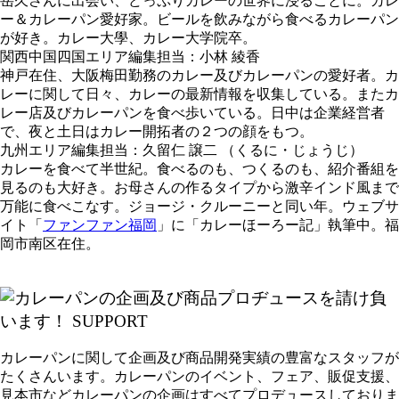
岳久さんに出会い、どっぷりカレーの世界に浸ることに。カレ
ー＆カレーパン愛好家。ビールを飲みながら食べるカレーパン
が好き。カレー大學、カレー大学院卒。
関西中国四国エリア編集担当：小林 綾香
神戸在住、大阪梅田勤務のカレー及びカレーパンの愛好者。カ
レーに関して日々、カレーの最新情報を収集している。またカ
レー店及びカレーパンを食べ歩いている。日中は企業経営者
で、夜と土日はカレー開拓者の２つの顔をもつ。
九州エリア編集担当：久留仁 譲二 （くるに・じょうじ）
カレーを食べて半世紀。食べるのも、つくるのも、紹介番組を
見るのも大好き。お母さんの作るタイプから激辛インド風まで
万能に食べこなす。ジョージ・クルーニーと同い年。ウェブサ
イト「
ファンファン福岡
」に「カレーほーろー記」執筆中。福
岡市南区在住。
カレーパンに関して企画及び商品開発実績の豊富なスタッフが
たくさんいます。カレーパンのイベント、フェア、販促支援、
見本市などカレーパンの企画はすべてプロデュースしておりま