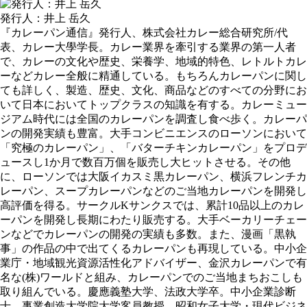
発行人：井上 岳久
『カレーパン通信』発行人、株式会社カレー総合研究所/代
表、カレー大學学長。カレー業界を牽引する業界の第一人者
で、カレーの文化や歴史、栄養学、地域的特色、レトルトカレ
ーなどカレー全般に精通している。もちろんカレーパンに関し
ても詳しく、製造、歴史、文化、商品などのすべての分野にお
いて日本においてトップクラスの知識を有する。カレーミュー
ジアム時代には全国のカレーパンを調査し食べ歩く。カレーパ
ンの開発実績も豊富。大手コンビニエンスのローソンにおいて
「究極のカレーパン」、「バターチキンカレーパン」をプロデ
ュースし1か月で数百万個を販売し大ヒットさせる。その他
に、ローソンでは大阪イカスミ黒カレーパン、横浜フレンチカ
レーパン、スープカレーパンなどのご当地カレーパンを開発し
高評価を得る。サークルKサンクスでは、累計10品以上のカレ
ーパンを開発し長期にわたり販売する。大手ベーカリーチェー
ンなどでカレーパンの開発の実績も多数。また、漫画「黒執
事」の作品の中で出てくるカレーパンも再現している。中小企
業庁・地域観光資源活性化アドバイザー、金沢カレーパンで有
名な(株)ワールドと組み、カレーパンでのご当地まちおこしも
取り組んでいる。慶應義塾大学、法政大学卒。中小企業診断
士、事業創造大学院大学客員教授、昭和女子大学・現代ビジネ